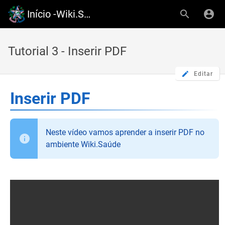
Início -Wiki.Saude-ES
Tutorial 3 - Inserir PDF
Editar
Inserir PDF
Neste vídeo vamos aprender a inserir PDF no
ambiente Wiki.Saúde